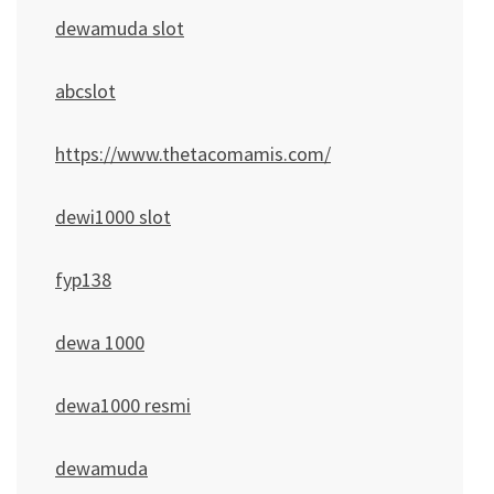
dewamuda slot
abcslot
https://www.thetacomamis.com/
dewi1000 slot
fyp138
dewa 1000
dewa1000 resmi
dewamuda