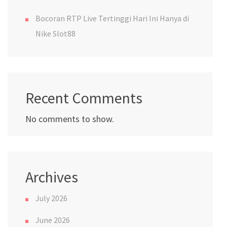
Bocoran RTP Live Tertinggi Hari Ini Hanya di
Nike Slot88
Recent Comments
No comments to show.
Archives
July 2026
June 2026