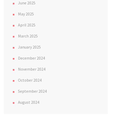
June 2025
May 2025
April 2025
March 2025
January 2025
December 2024
November 2024
October 2024
September 2024
August 2024