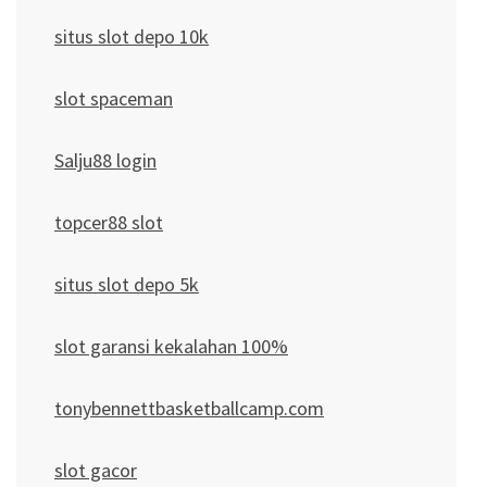
situs slot depo 10k
slot spaceman
Salju88 login
topcer88 slot
situs slot depo 5k
slot garansi kekalahan 100%
tonybennettbasketballcamp.com
slot gacor