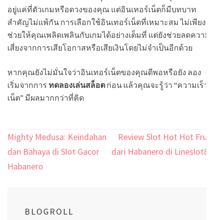
อยู่แค่ที่ตัวเกมหรือดวงของคุณ แต่อินเทอร์เน็ตก็มีบทบาท
สำคัญไม่แพ้กัน การเลือกใช้อินเทอร์เน็ตที่เหมาะสม ไม่เพียง
ช่วยให้คุณเพลิดเพลินกับเกมได้อย่างเต็มที่ แต่ยังช่วยลดความ
เสี่ยงจากการเสียโอกาสหรือเสียเงินโดยไม่จำเป็นอีกด้วย
หากคุณยังไม่มั่นใจว่าอินเทอร์เน็ตของคุณดีพอหรือยัง ลอง
เริ่มจากการ
ทดลองเล่นสล็อต
ก่อน แล้วคุณจะรู้ว่า “ความเร็ว
เน็ต” มีผลมากกว่าที่คิด
Post
Mighty Medusa: Keindahan
Review Slot Hot Hot Fruit
navigation
dan Bahaya di Slot Gacor
dari Habanero di Lineslot88
Habanero
BLOGROLL