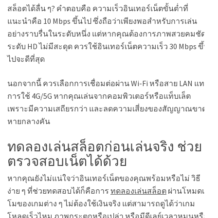
สล็อตได้ลื่น ๆ? คำตอบคือ ความเร็วอินเทอร์เน็ตขั้นต่ำที่
แนะนำคือ 10 Mbps ขึ้นไป ซึ่งถือว่าเพียงพอสำหรับการเล่น
อย่างราบรื่นในระดับหนึ่ง แต่หากคุณต้องการภาพสวยคมชัด
ระดับ HD ไม่มีสะดุด ควรใช้อินเทอร์เน็ตความเร็ว 30 Mbps ขึ้น
ไปจะดีที่สุด
นอกจากนี้ ควรเลือกการเชื่อมต่อผ่าน Wi-Fi หรือสาย LAN แทน
การใช้ 4G/5G หากคุณเล่นจากคอมพิวเตอร์หรือแท็บเล็ต
เพราะมีความเสถียรกว่า และลดความเสี่ยงของสัญญาณขาด
หายกลางคัน
ทดลองเล่นสล็อตก่อนเล่นจริง ช่วย
ตรวจสอบเน็ตได้ด้วย
หากคุณยังไม่แน่ใจว่าอินเทอร์เน็ตของคุณพร้อมหรือไม่ วิธี
ง่าย ๆ ที่ช่วยทดสอบได้ก็คือการ
ทดลองเล่นสล็อต
ผ่านโหมดเด
โมของเกมต่าง ๆ ไม่ต้องใช้เงินจริง แต่สามารถดูได้ว่าเกม
โหลดเร็วไหม ภาพกระตุกหรือเปล่า หรือมีดีเลย์เวลาหมุนหรือ