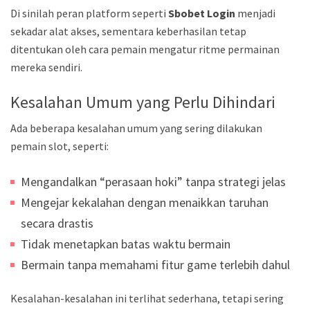
Di sinilah peran platform seperti
Sbobet Login
menjadi
sekadar alat akses, sementara keberhasilan tetap
ditentukan oleh cara pemain mengatur ritme permainan
mereka sendiri.
Kesalahan Umum yang Perlu Dihindari
Ada beberapa kesalahan umum yang sering dilakukan
pemain slot, seperti:
Mengandalkan “perasaan hoki” tanpa strategi jelas
Mengejar kekalahan dengan menaikkan taruhan
secara drastis
Tidak menetapkan batas waktu bermain
Bermain tanpa memahami fitur game terlebih dahulu
Kesalahan-kesalahan ini terlihat sederhana, tetapi sering