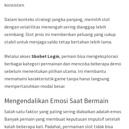
konsisten.
Dalam konteks strategi jangka panjang, memilih slot
dengan volatilitas menengah sering dianggap lebih
seimbang. Slot jenis ini memberikan peluang yang cukup
stabil untuk menjaga saldo tetap bertahan lebih lama.
Melalui akses
Sbobet Login
, pemain bisa mengeksplorasi
berbagai kategori permainan dan mencoba beberapa demo
sebelum menentukan pilihan utama. Ini membantu
memahami karakteristik game tanpa harus langsung
mempertaruhkan modal besar.
Mengendalikan Emosi Saat Bermain
Salah satu faktor yang paling sering diabaikan adalah emosi.
Banyak pemain yang membuat keputusan impulsif setelah
kalah beberapa kali. Padahal, permainan slot tidak bisa