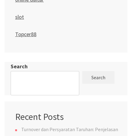
slot
Topcer88
Search
Search
Recent Posts
Turnover dan Persyaratan Taruhan: Penjelasan