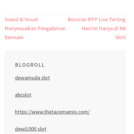
Post
Sound & Visual:
Bocoran RTP Live Tertinggi
navigation
Menyesuaikan Pengalaman
Hari Ini Hanya di Nike
Bermain
Slot88
BLOGROLL
dewamuda slot
abcslot
https://www.thetacomamis.com/
dewi1000 slot