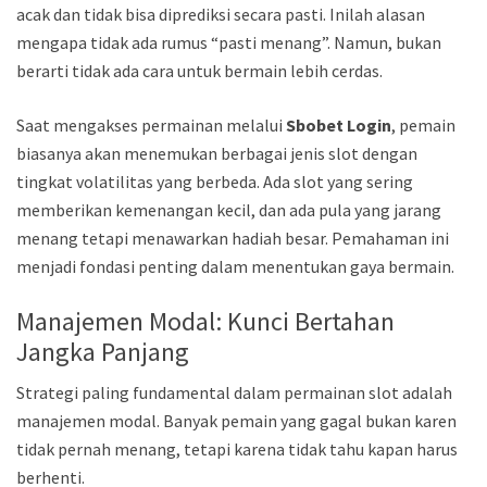
acak dan tidak bisa diprediksi secara pasti. Inilah alasan
mengapa tidak ada rumus “pasti menang”. Namun, bukan
berarti tidak ada cara untuk bermain lebih cerdas.
Saat mengakses permainan melalui
Sbobet Login
, pemain
biasanya akan menemukan berbagai jenis slot dengan
tingkat volatilitas yang berbeda. Ada slot yang sering
memberikan kemenangan kecil, dan ada pula yang jarang
menang tetapi menawarkan hadiah besar. Pemahaman ini
menjadi fondasi penting dalam menentukan gaya bermain.
Manajemen Modal: Kunci Bertahan
Jangka Panjang
Strategi paling fundamental dalam permainan slot adalah
manajemen modal. Banyak pemain yang gagal bukan karena
tidak pernah menang, tetapi karena tidak tahu kapan harus
berhenti.