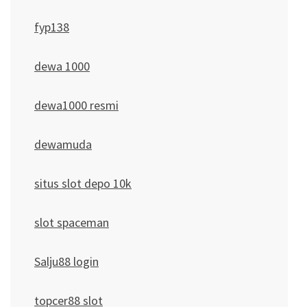
fyp138
dewa 1000
dewa1000 resmi
dewamuda
situs slot depo 10k
slot spaceman
Salju88 login
topcer88 slot