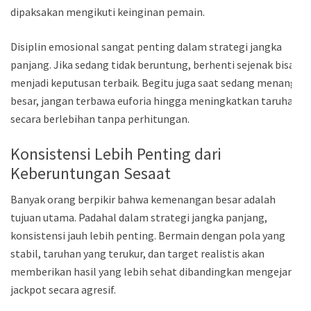
dipaksakan mengikuti keinginan pemain.
Disiplin emosional sangat penting dalam strategi jangka
panjang. Jika sedang tidak beruntung, berhenti sejenak bisa
menjadi keputusan terbaik. Begitu juga saat sedang menang
besar, jangan terbawa euforia hingga meningkatkan taruhan
secara berlebihan tanpa perhitungan.
Konsistensi Lebih Penting dari
Keberuntungan Sesaat
Banyak orang berpikir bahwa kemenangan besar adalah
tujuan utama. Padahal dalam strategi jangka panjang,
konsistensi jauh lebih penting. Bermain dengan pola yang
stabil, taruhan yang terukur, dan target realistis akan
memberikan hasil yang lebih sehat dibandingkan mengejar
jackpot secara agresif.