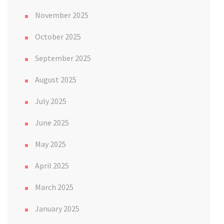
November 2025
October 2025
September 2025
August 2025
July 2025
June 2025
May 2025
April 2025
March 2025
January 2025