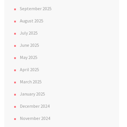
September 2025
August 2025
July 2025
June 2025
May 2025
April 2025
March 2025
January 2025
December 2024
November 2024