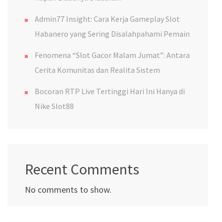
Admin77 Insight: Cara Kerja Gameplay Slot
Habanero yang Sering Disalahpahami Pemain
Fenomena “Slot Gacor Malam Jumat”: Antara
Cerita Komunitas dan Realita Sistem
Bocoran RTP Live Tertinggi Hari Ini Hanya di
Nike Slot88
Recent Comments
No comments to show.