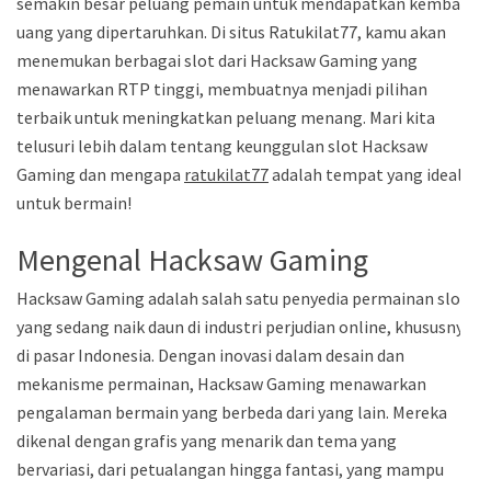
semakin besar peluang pemain untuk mendapatkan kembali
uang yang dipertaruhkan. Di situs Ratukilat77, kamu akan
menemukan berbagai slot dari Hacksaw Gaming yang
menawarkan RTP tinggi, membuatnya menjadi pilihan
terbaik untuk meningkatkan peluang menang. Mari kita
telusuri lebih dalam tentang keunggulan slot Hacksaw
Gaming dan mengapa
ratukilat77
adalah tempat yang ideal
untuk bermain!
Mengenal Hacksaw Gaming
Hacksaw Gaming adalah salah satu penyedia permainan slot
yang sedang naik daun di industri perjudian online, khususnya
di pasar Indonesia. Dengan inovasi dalam desain dan
mekanisme permainan, Hacksaw Gaming menawarkan
pengalaman bermain yang berbeda dari yang lain. Mereka
dikenal dengan grafis yang menarik dan tema yang
bervariasi, dari petualangan hingga fantasi, yang mampu