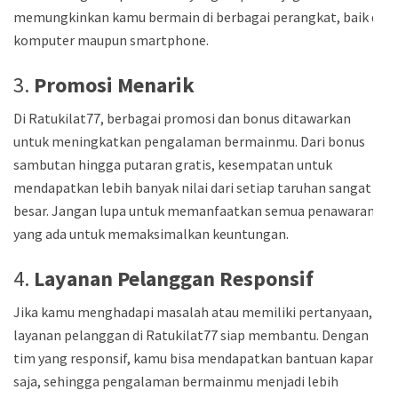
memungkinkan kamu bermain di berbagai perangkat, baik di
komputer maupun smartphone.
3.
Promosi Menarik
Di Ratukilat77, berbagai promosi dan bonus ditawarkan
untuk meningkatkan pengalaman bermainmu. Dari bonus
sambutan hingga putaran gratis, kesempatan untuk
mendapatkan lebih banyak nilai dari setiap taruhan sangat
besar. Jangan lupa untuk memanfaatkan semua penawaran
yang ada untuk memaksimalkan keuntungan.
4.
Layanan Pelanggan Responsif
Jika kamu menghadapi masalah atau memiliki pertanyaan,
layanan pelanggan di Ratukilat77 siap membantu. Dengan
tim yang responsif, kamu bisa mendapatkan bantuan kapan
saja, sehingga pengalaman bermainmu menjadi lebih