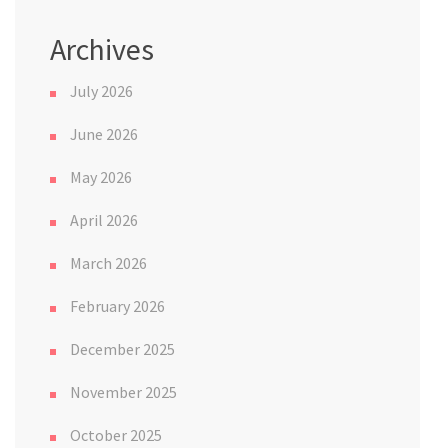
Archives
July 2026
June 2026
May 2026
April 2026
March 2026
February 2026
December 2025
November 2025
October 2025