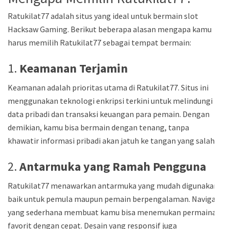
Ratukilat77 adalah situs yang ideal untuk bermain slot
Hacksaw Gaming. Berikut beberapa alasan mengapa kamu
harus memilih Ratukilat77 sebagai tempat bermain:
1.
Keamanan Terjamin
Keamanan adalah prioritas utama di Ratukilat77. Situs ini
menggunakan teknologi enkripsi terkini untuk melindungi
data pribadi dan transaksi keuangan para pemain. Dengan
demikian, kamu bisa bermain dengan tenang, tanpa
khawatir informasi pribadi akan jatuh ke tangan yang salah.
2.
Antarmuka yang Ramah Pengguna
Ratukilat77 menawarkan antarmuka yang mudah digunakan,
baik untuk pemula maupun pemain berpengalaman. Navigasi
yang sederhana membuat kamu bisa menemukan permainan
favorit dengan cepat. Desain yang responsif juga